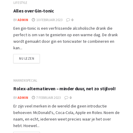
LIFESTYLE
Alles over Gin-tonic
BY
ADMIN
10 FEBRUARI 2023
0
Een gin-tonic is een verfrissende alcoholische drank die
perfect is om van te genieten op een warme dag. De drank
wordt gemaakt door gin en tonicwater te combineren en
kan...
NU LEZEN
MANNENSPECIAL
Rolex-alternatieven – minder duur, net zo stijlvol!
BY
ADMIN
7 FEBRUARI 2023
0
Er zijn veel merken in de wereld die geen introductie
behoeven: McDonald's, Coca-Cola, Apple en Rolex. Noem de
naam, en echt, iedereen weet precies waar je het over
hebt. Hoewel...