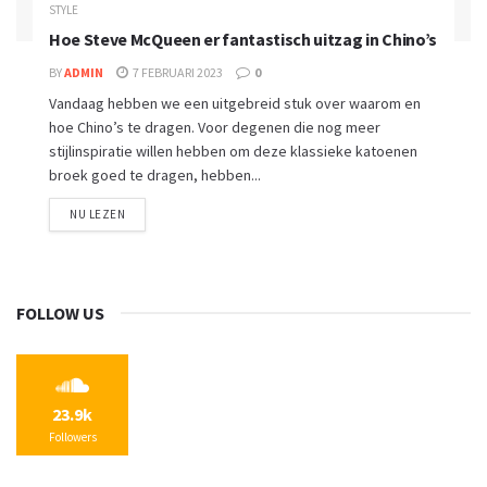
STYLE
Hoe Steve McQueen er fantastisch uitzag in Chino’s
BY
ADMIN
7 FEBRUARI 2023
0
Vandaag hebben we een uitgebreid stuk over waarom en
hoe Chino’s te dragen. Voor degenen die nog meer
stijlinspiratie willen hebben om deze klassieke katoenen
broek goed te dragen, hebben...
NU LEZEN
FOLLOW US
23.9k
Followers