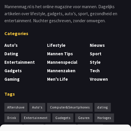
Mannenmag.nl is het online magazine voor mannen. Dagelijks
artikelen over lifestyle, gadgets, auto’s, sport, gezondheid en
entertainment. Nuchter geschreven, zonder omwegen.
Categories
Auto's
Lifestyle
Nieuws
Dating
Mannen Tips
Sport
Entertainment
Mannenspecial
Style
Gadgets
Mannenzaken
Tech
Gaming
Men's Life
Vrouwen
Tags
Aftershave
Auto's
Computer&Smartphones
dating
Drink
Entertainment
Gadegets
Geuren
Horloges
Kleding
Lifestyle
mannenparfum
Mannentips