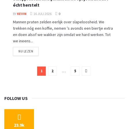
écht herstelt
BY
KEVIN
16 JULI 2026
0
Mannen praten zelden eerlijk over slapeloosheid. We
trekken nóg een koffie, nemen 's avonds een biertje extra
en doen alsof we wakker zijn omdat we hard werken. Tot
we ineens...
NU LEZEN
1
2
…
5
FOLLOW US
23.9k