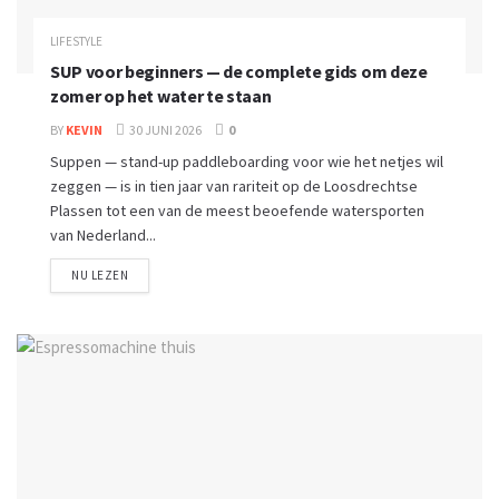
LIFESTYLE
SUP voor beginners — de complete gids om deze
zomer op het water te staan
BY
KEVIN
30 JUNI 2026
0
Suppen — stand-up paddleboarding voor wie het netjes wil
zeggen — is in tien jaar van rariteit op de Loosdrechtse
Plassen tot een van de meest beoefende watersporten
van Nederland...
NU LEZEN