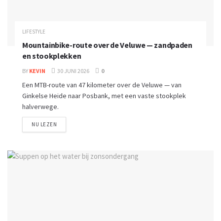
LIFESTYLE
Mountainbike-route over de Veluwe — zandpaden
en stookplekken
BY
KEVIN
30 JUNI 2026
0
Een MTB-route van 47 kilometer over de Veluwe — van
Ginkelse Heide naar Posbank, met een vaste stookplek
halverwege.
NU LEZEN