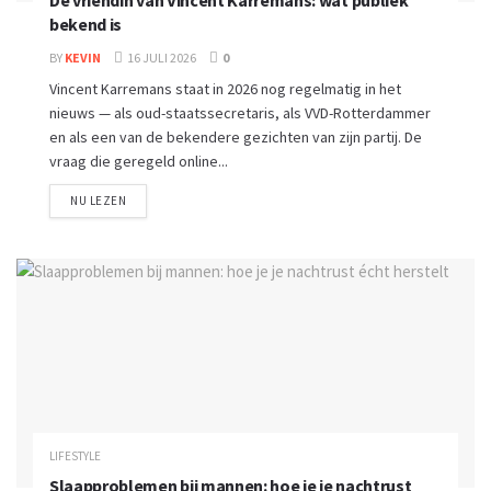
De vriendin van Vincent Karremans: wat publiek
bekend is
BY
KEVIN
16 JULI 2026
0
Vincent Karremans staat in 2026 nog regelmatig in het
nieuws — als oud-staatssecretaris, als VVD-Rotterdammer
en als een van de bekendere gezichten van zijn partij. De
vraag die geregeld online...
NU LEZEN
LIFESTYLE
Slaapproblemen bij mannen: hoe je je nachtrust