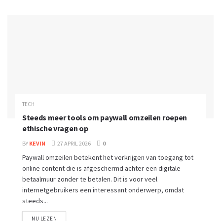
TECH
Steeds meer tools om paywall omzeilen roepen
ethische vragen op
BY
KEVIN
27 APRIL 2026
0
Paywall omzeilen betekent het verkrijgen van toegang tot
online content die is afgeschermd achter een digitale
betaalmuur zonder te betalen. Dit is voor veel
internetgebruikers een interessant onderwerp, omdat
steeds...
NU LEZEN