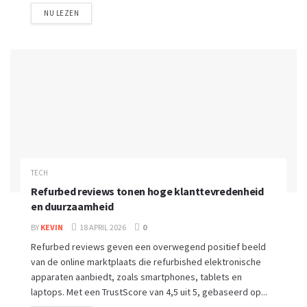
NU LEZEN
TECH
Refurbed reviews tonen hoge klanttevredenheid
en duurzaamheid
BY
KEVIN
18 APRIL 2026
0
Refurbed reviews geven een overwegend positief beeld
van de online marktplaats die refurbished elektronische
apparaten aanbiedt, zoals smartphones, tablets en
laptops. Met een TrustScore van 4,5 uit 5, gebaseerd op...