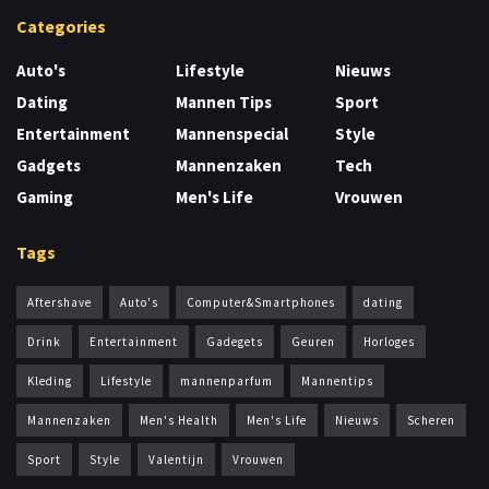
Categories
Auto's
Lifestyle
Nieuws
Dating
Mannen Tips
Sport
Entertainment
Mannenspecial
Style
Gadgets
Mannenzaken
Tech
Gaming
Men's Life
Vrouwen
Tags
Aftershave
Auto's
Computer&Smartphones
dating
Drink
Entertainment
Gadegets
Geuren
Horloges
Kleding
Lifestyle
mannenparfum
Mannentips
Mannenzaken
Men's Health
Men's Life
Nieuws
Scheren
Sport
Style
Valentijn
Vrouwen