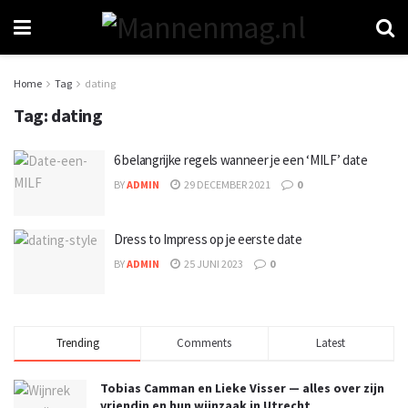
Home
Tag
dating
Tag:
dating
6 belangrijke regels wanneer je een ‘MILF’ date
BY
ADMIN
29 DECEMBER 2021
0
Dress to Impress op je eerste date
BY
ADMIN
25 JUNI 2023
0
Trending
Comments
Latest
Tobias Camman en Lieke Visser — alles over zijn
vriendin en hun wijnzaak in Utrecht