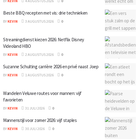
BY
KEVIN
4 AUGUSTUS 2026
0
Beste BBQ recepten met vis: drie technieken
BY
KEVIN
3 AUGUSTUS 2026
0
Streamingdienst kiezen 2026: Netflix Disney
Videoland HBO
BY
KEVIN
2 AUGUSTUS 2026
0
Suzanne Schulting carrière 2026 en privé naast Joep
BY
KEVIN
1 AUGUSTUS 2026
0
Wandelen Veluwe routes voor mannen: vijf
favorieten
BY
KEVIN
31 JULI 2026
0
Mannenstijl voor zomer 2026: vijf staples
BY
KEVIN
30 JULI 2026
0