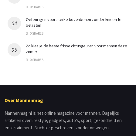
0 SHARES
Oefeningen voor sterke bovenbenen zonder knieën te
belasten
0 SHARES
Zo kies je de beste frisse citrusgeuren voor mannen deze
zomer
0 SHARES
Over Mannenmag
Mannenmag.nl is het online magazine voor mannen. Dagelijks
artikelen over lifestyle, gadgets, auto’s, sport, gezondheid en
entertainment. Nuchter geschreven, zonder omwegen.