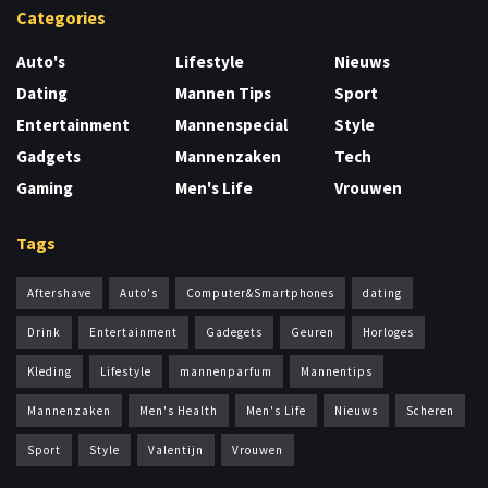
Categories
Auto's
Lifestyle
Nieuws
Dating
Mannen Tips
Sport
Entertainment
Mannenspecial
Style
Gadgets
Mannenzaken
Tech
Gaming
Men's Life
Vrouwen
Tags
Aftershave
Auto's
Computer&Smartphones
dating
Drink
Entertainment
Gadegets
Geuren
Horloges
Kleding
Lifestyle
mannenparfum
Mannentips
Mannenzaken
Men's Health
Men's Life
Nieuws
Scheren
Sport
Style
Valentijn
Vrouwen