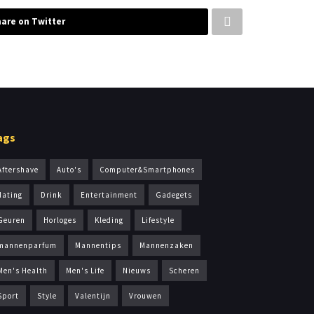
are on Twitter
ags
Aftershave
Auto's
Computer&Smartphones
dating
Drink
Entertainment
Gadegets
Geuren
Horloges
Kleding
Lifestyle
mannenparfum
Mannentips
Mannenzaken
Men's Health
Men's Life
Nieuws
Scheren
Sport
Style
Valentijn
Vrouwen