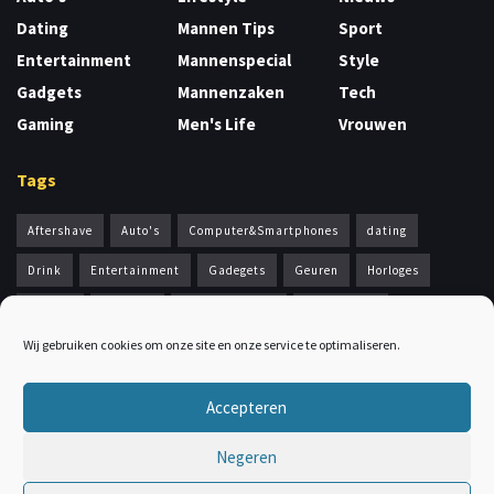
Dating
Mannen Tips
Sport
Entertainment
Mannenspecial
Style
Gadgets
Mannenzaken
Tech
Gaming
Men's Life
Vrouwen
Tags
Aftershave
Auto's
Computer&Smartphones
dating
Drink
Entertainment
Gadegets
Geuren
Horloges
Kleding
Lifestyle
mannenparfum
Mannentips
Wij gebruiken cookies om onze site en onze service te optimaliseren.
Mannenzaken
Men's Health
Men's Life
Nieuws
Scheren
Sport
Style
Valentijn
Vrouwen
Accepteren
Negeren