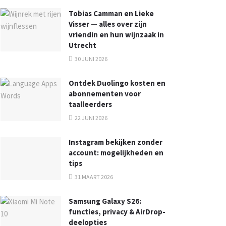
Tobias Camman en Lieke
Visser — alles over zijn
vriendin en hun wijnzaak in
Utrecht
30 JUNI 2026
Ontdek Duolingo kosten en
abonnementen voor
taalleerders
22 JUNI 2026
Instagram bekijken zonder
account: mogelijkheden en
tips
31 MAART 2026
Samsung Galaxy S26:
functies, privacy & AirDrop-
deelopties