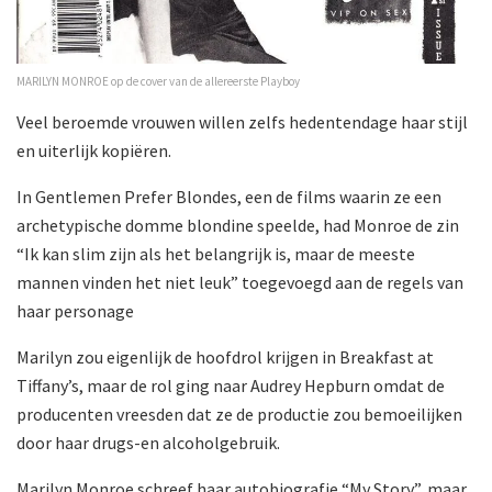
MARILYN MONROE op de cover van de allereerste Playboy
Veel beroemde vrouwen willen zelfs hedentendage haar stijl
en uiterlijk kopiëren.
In Gentlemen Prefer Blondes, een de films waarin ze een
archetypische domme blondine speelde, had Monroe de zin
“Ik kan slim zijn als het belangrijk is, maar de meeste
mannen vinden het niet leuk” toegevoegd aan de regels van
haar personage
Marilyn zou eigenlijk de hoofdrol krijgen in Breakfast at
Tiffany’s, maar de rol ging naar Audrey Hepburn omdat de
producenten vreesden dat ze de productie zou bemoeilijken
door haar drugs-en alcoholgebruik.
Marilyn Monroe schreef haar autobiografie “My Story”, maar