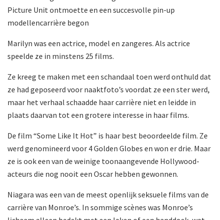
Picture Unit ontmoette en een succesvolle pin-up
modellencarrière begon
Marilyn was een actrice, model en zangeres. Als actrice
speelde ze in minstens 25 films.
Ze kreeg te maken met een schandaal toen werd onthuld dat
ze had geposeerd voor naaktfoto’s voordat ze een ster werd,
maar het verhaal schaadde haar carrière niet en leidde in
plaats daarvan tot een grotere interesse in haar films.
De film “Some Like It Hot” is haar best beoordeelde film. Ze
werd genomineerd voor 4 Golden Globes en won er drie. Maar
ze is ook een van de weinige toonaangevende Hollywood-
acteurs die nog nooit een Oscar hebben gewonnen.
Niagara was een van de meest openlijk seksuele films van de
carrière van Monroe’s. In sommige scènes was Monroe’s
lichaam alleen bedekt met een laken of een handdoek, wat