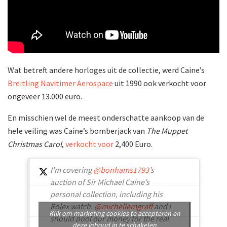
Wat betreft andere horloges uit de collectie, werd Caine’s
Breitling Navitimer Aerospace
uit 1990 ook verkocht voor
ongeveer 13.000 euro.
En misschien wel de meest onderschatte aankoop van de
hele veiling was Caine’s bomberjack van
The Muppet
Christmas Carol
,
verkocht voor
2,400 Euro.
I’m covering
@bonhams1793
’s
auction of Sir Michael Caine’s
personal collection, including his
Rolex watch.
@michellemgraff
and I
Klik om marketing cookies te accepteren en
should pool our money for the real
deze inhoud in te schakelen