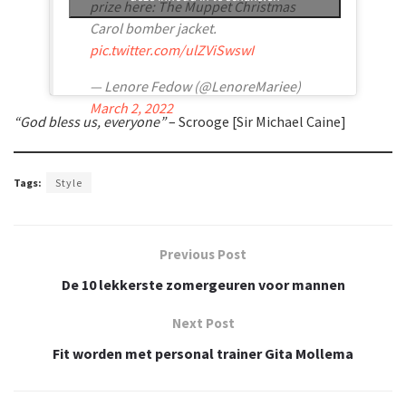
prize here: The Muppet Christmas
Carol bomber jacket.
pic.twitter.com/ulZViSwswI
— Lenore Fedow (@LenoreMariee)
March 2, 2022
“God bless us, everyone”
– Scrooge [Sir Michael Caine]
Tags:
Style
Previous Post
De 10 lekkerste zomergeuren voor mannen
Next Post
Fit worden met personal trainer Gita Mollema