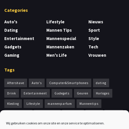
Categories
Auto's
Lifestyle
Nieuws
Dating
Mannen Tips
Sport
Entertainment
Mannenspecial
Style
Gadgets
Mannenzaken
Tech
Gaming
Men's Life
Vrouwen
Tags
Aftershave
Auto's
Computer&Smartphones
dating
Drink
Entertainment
Gadegets
Geuren
Horloges
Kleding
Lifestyle
mannenparfum
Mannentips
Mannenzaken
Men's Health
Men's Life
Nieuws
Scheren
Wij gebruiken cookies om onze site en onze service te optimaliseren.
Sport
Style
Valentijn
Vrouwen